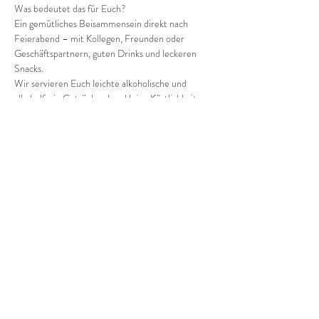
Was bedeutet das für Euch?
Ein gemütliches Beisammensein direkt nach 
Feierabend – mit Kollegen, Freunden oder 
Geschäftspartnern, guten Drinks und leckeren 
Snacks.
Wir servieren Euch leichte alkoholische und 
alkoholfreie Getränke, dazu kleine Köstlichkeiten 
– genau das Richtige, um den Abend entspannt 
einzuläuten.
Mehr anzeigen
Diese Veranstaltung teilen