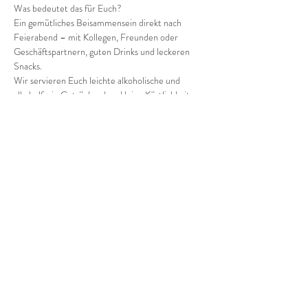
Was bedeutet das für Euch?
Ein gemütliches Beisammensein direkt nach 
Feierabend – mit Kollegen, Freunden oder 
Geschäftspartnern, guten Drinks und leckeren 
Snacks.
Wir servieren Euch leichte alkoholische und 
alkoholfreie Getränke, dazu kleine Köstlichkeiten 
– genau das Richtige, um den Abend entspannt 
einzuläuten.
Mehr anzeigen
Diese Veranstaltung teilen